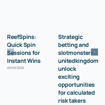
ReefSpins:
Strategic
Quick Spin
betting and
Sessions for
slotmonster-
Instant Wins
unitedkingdom.c
unlock
09/08/2026
exciting
opportunities
for calculated
risk takers