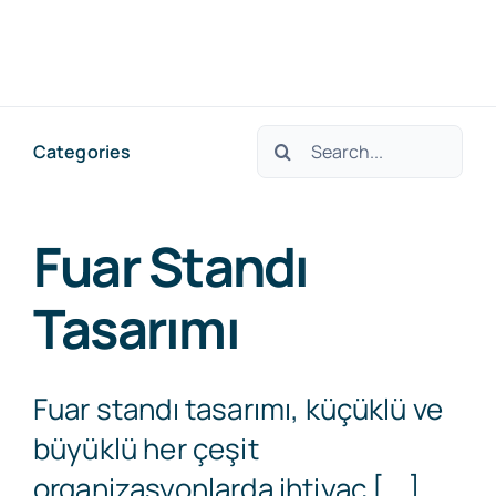
Skip
to
Togg
content
Navig
Search
Categories
Ana Sayfa
for:
Truss Stand
Fuar Standı
Tasarımı
SSS
Hakkımızda
Fuar standı tasarımı, küçüklü ve
büyüklü her çeşit
Pratik Bilgiler
organizasyonlarda ihtiyaç [...]