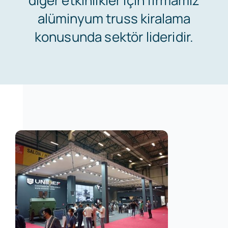
alüminyum truss kiralama
konusunda sektör lideridir.
Kariyer
İletişim