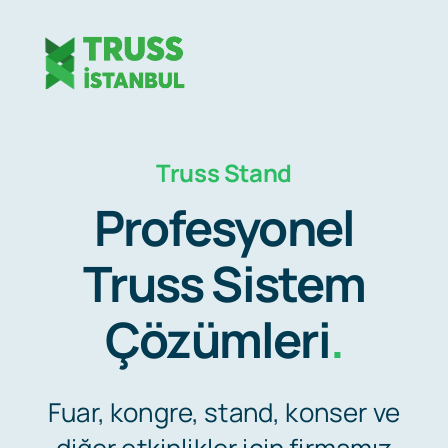
Skip
to
Togg
content
Navig
Ana Sayfa
Truss Stand
Profesyonel
Truss Stand
Truss Sistem
SSS
Çözümleri
.
Hakkımızda
Fuar, kongre, stand, konser ve
diğer etkinlikler için firmamız
Pratik Bilgiler